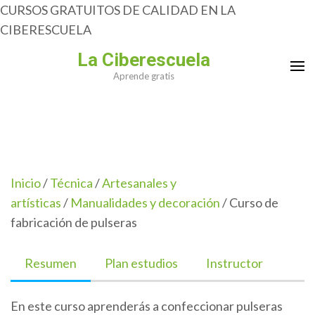
CURSOS GRATUITOS DE CALIDAD EN LA
CIBERESCUELA
Saltar
La Ciberescuela
al
Aprende gratis
contenido
(presiona
la
tecla
Intro)
Inicio
/
Técnica
/
Artesanales y
artísticas
/
Manualidades y decoración
/ Curso de
fabricación de pulseras
Resumen
Plan estudios
Instructor
En este curso aprenderás a confeccionar pulseras