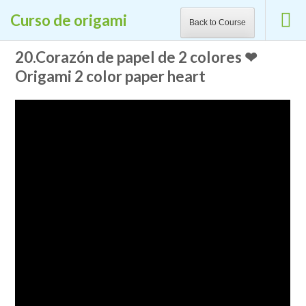
CURSOS GRATUITOS DE CALIDAD EN LA
Curso de origami
Back to Course
CIBERESCUELA
Saltar
20.Corazón de papel de 2 colores ❤
La Ciberescuela
al
Origami 2 color paper heart
Aprende gratis
contenido
(presiona
la
tecla
Intro)
Inicio
/ Curso de origami