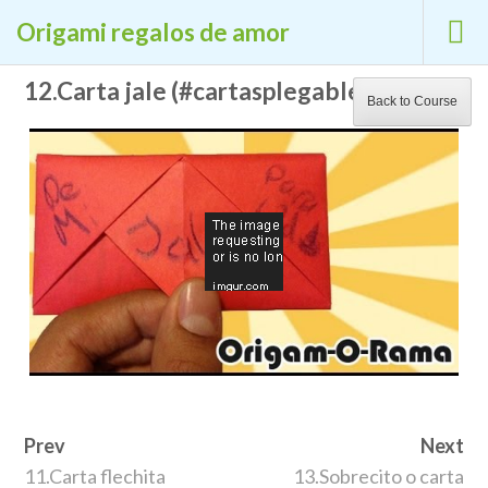
CURSOS GRATUITOS DE CALIDAD EN LA
Origami regalos de amor
CIBERESCUELA
Saltar
12.Carta jale (#cartasplegables)
La Ciberescuela
Back to Course
al
Aprende gratis
contenido
(presiona
la
tecla
Intro)
Inicio
/ Origami regalos de amor
Prev
Next
11.Carta flechita
13.Sobrecito o carta