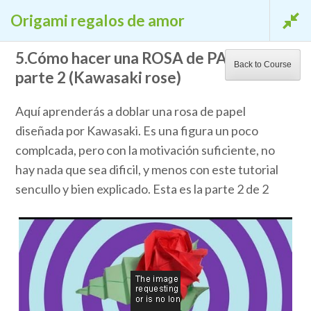
CURSOS GRATUITOS DE CALIDAD EN LA
Origami regalos de amor
CIBERESCUELA
Saltar
5.Cómo hacer una ROSA de PAPEL
La Ciberescuela
Back to Course
al
parte 2 (Kawasaki rose)
Aprende gratis
contenido
(presiona
Aquí aprenderás a doblar una rosa de papel
la
diseñada por Kawasaki. Es una figura un poco
tecla
complcada, pero con la motivación suficiente, no
Intro)
hay nada que sea dificil, y menos con este tutorial
sencullo y bien explicado. Esta es la parte 2 de 2