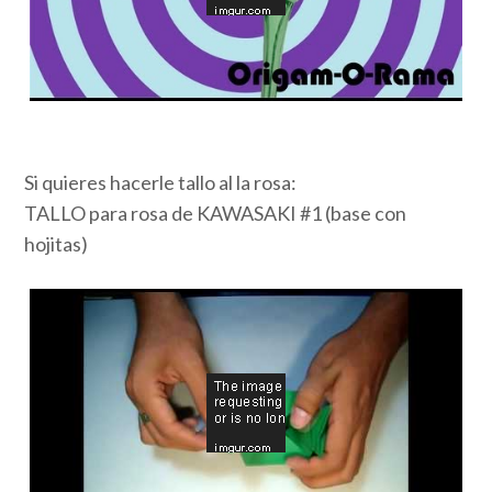
Inicio
/ Origami regalos de amor
Si quieres hacerle tallo al la rosa:
TALLO para rosa de KAWASAKI #1 (base con
hojitas)
Ciberescuela.es
School Zone | Desarrollado por
Rara Theme
.
Funciona con
WordPress
.